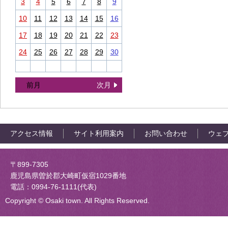
3
4
5
6
7
8
9
10
11
12
13
14
15
16
17
18
19
20
21
22
23
24
25
26
27
28
29
30
前月
次月
アクセス情報
サイト利用案内
お問い合わせ
ウェ
大崎町役場
〒899-7305
鹿児島県曽於郡大崎町仮宿1029番地
電話：0994-76-1111(代表)
Copyright © Osaki town. All Rights Reserved.