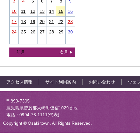
3
4
5
6
7
8
9
10
11
12
13
14
15
16
17
18
19
20
21
22
23
24
25
26
27
28
29
30
前月
次月
アクセス情報
サイト利用案内
お問い合わせ
ウェ
大崎町役場
〒899-7305
鹿児島県曽於郡大崎町仮宿1029番地
電話：0994-76-1111(代表)
Copyright © Osaki town. All Rights Reserved.