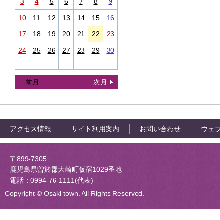
3
4
5
6
7
8
9
10
11
12
13
14
15
16
17
18
19
20
21
22
23
24
25
26
27
28
29
30
前月
次月
アクセス情報
サイト利用案内
お問い合わせ
ウェ
大崎町役場
〒899-7305
鹿児島県曽於郡大崎町仮宿1029番地
電話：0994-76-1111(代表)
Copyright © Osaki town. All Rights Reserved.