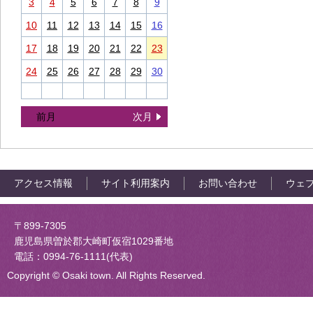
3
4
5
6
7
8
9
10
11
12
13
14
15
16
17
18
19
20
21
22
23
24
25
26
27
28
29
30
前月
次月
アクセス情報
サイト利用案内
お問い合わせ
ウェ
大崎町役場
〒899-7305
鹿児島県曽於郡大崎町仮宿1029番地
電話：0994-76-1111(代表)
Copyright © Osaki town. All Rights Reserved.