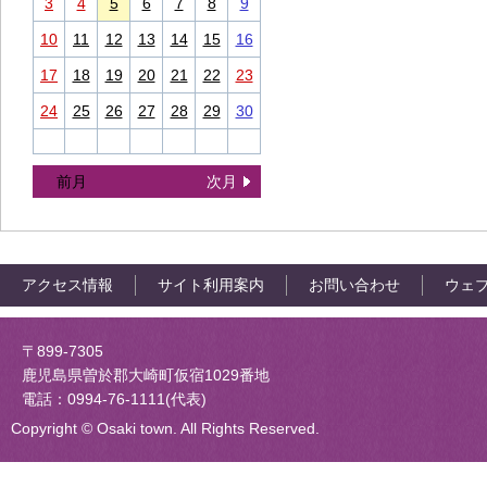
3
4
5
6
7
8
9
10
11
12
13
14
15
16
17
18
19
20
21
22
23
24
25
26
27
28
29
30
前月
次月
アクセス情報
サイト利用案内
お問い合わせ
ウェ
大崎町役場
〒899-7305
鹿児島県曽於郡大崎町仮宿1029番地
電話：0994-76-1111(代表)
Copyright © Osaki town. All Rights Reserved.