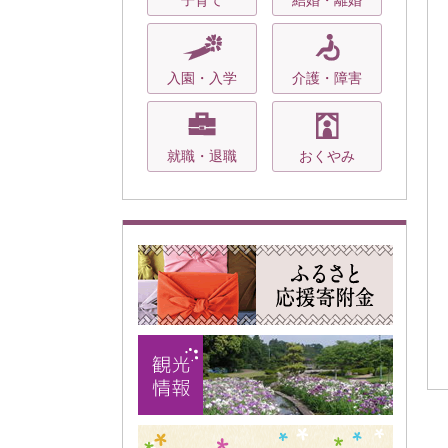
子育て
結婚・離婚
入園・入学
介護・障害
就職・退職
おくやみ