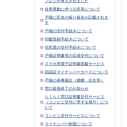
フレジが導入されました
住所異動に伴う注意等について
戸籍に氏名の振り仮名が記載されま
す
戸籍の交付手続きについて
印鑑登録手続きについて
住民票の交付手続きについて
戸籍証明書等の広域交付について
スマホ用電子証明書搭載サービス
顔認証マイナンバーカードについて
戸籍の各種届出（婚姻，出生等）
窓口延長終了のお知らせ
らくらく窓口証明書交付サービス
（コンビニ交付に準ずる発行）につ
いて
コンビニ交付サービスについて
マイナンバー制度について