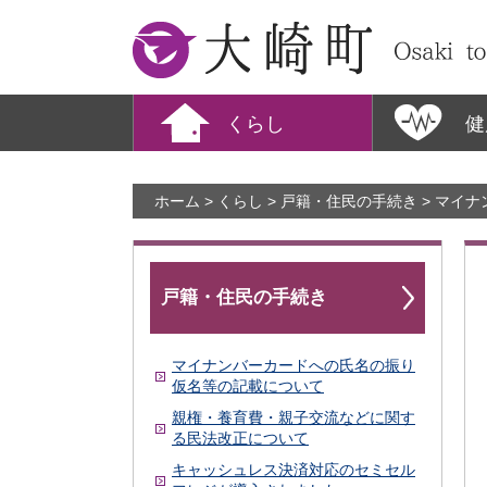
大崎町
くらし
健
ホーム
>
くらし
>
戸籍・住民の手続き
> マイ
戸籍・住民の手続き
マイナンバーカードへの氏名の振り
仮名等の記載について
親権・養育費・親子交流などに関す
る民法改正について
キャッシュレス決済対応のセミセル