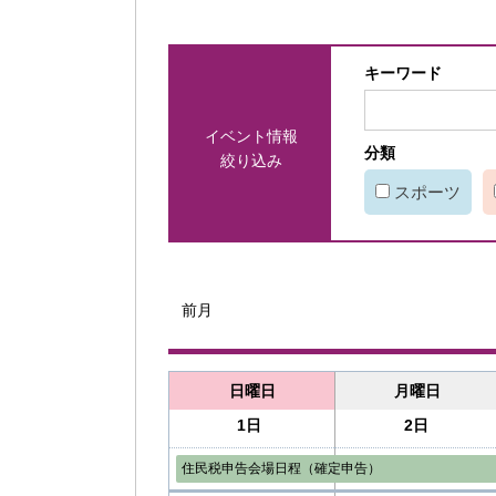
キーワード
イベント情報
分類
絞り込み
スポーツ
前月
日曜日
月曜日
1日
2日
住民税申告会場日程（確定申告）