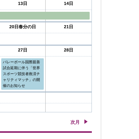
13日
14日
20日
春分の日
21日
27日
28日
バレーボール国際親善
試合延期に伴う「世界
スポーツ競技者救済チ
ャリティマッチ」の開
催のお知らせ
次月