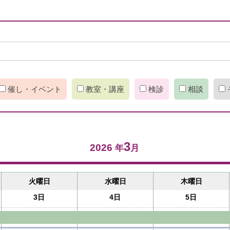
催し・イベント
教室・講座
検診
相談
3
2026
年
月
火曜日
水曜日
木曜日
3日
4日
5日