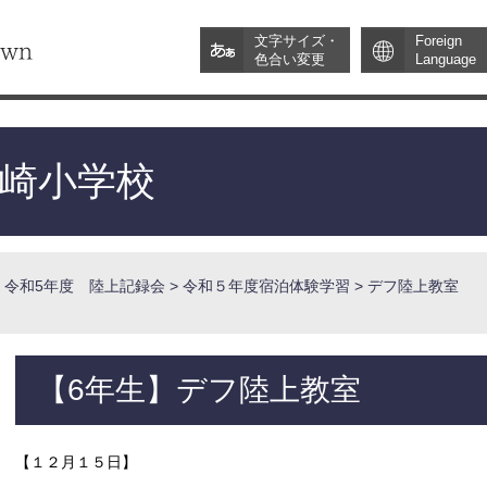
文字サイズ・
Foreign
色合い変更
Language
崎小学校
令和5年度 陸上記録会
>
令和５年度宿泊体験学習
> デフ陸上教室
【6年生】デフ陸上教室
【１２月１５日】