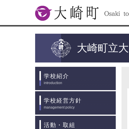
大崎町
大崎町立大
学校紹介
introduction
学校経営方針
management policy
活動・取組