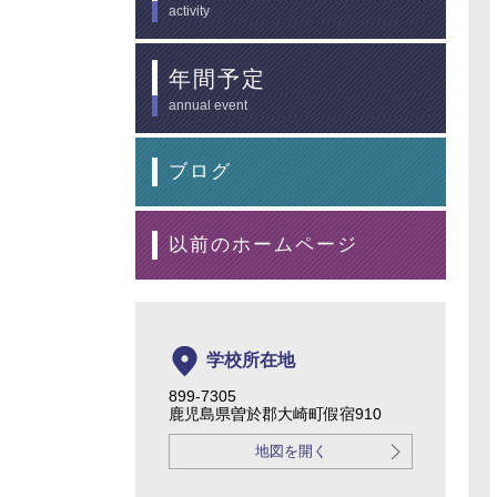
activity
年間予定
annual event
ブログ
以前のホームページ
学校所在地
899-7305
鹿児島県曽於郡大崎町假宿910
地図を開く