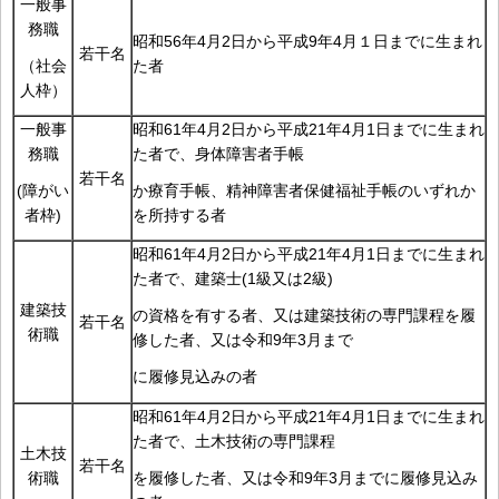
一般事
務職
昭和56年4月2日から平成9年4月１日までに生まれ
若干名
た者
（社会
人枠）
一般事
昭和61年4月2日から平成21年4月1日までに生まれ
務職
た者で、身体障害者手帳
若干名
(障がい
か療育手帳、精神障害者保健福祉手帳のいずれか
者枠)
を所持する者
昭和61年4月2日から平成21年4月1日までに生まれ
た者で、建築士(1級又は2級)
建築技
の資格を有する者、又は建築技術の専門課程を履
若干名
術職
修した者、又は令和9年3月まで
に履修見込みの者
昭和61年4月2日から平成21年4月1日までに生まれ
た者で、土木技術の専門課程
土木技
若干名
術職
を履修した者、又は令和9年3月までに履修見込み