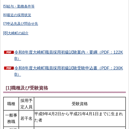
[5]給与・勤務条件等
[6]最近の採用状況
[7]申込先及び問合せ先
[8]
大崎町の紹介
令和8年度大崎町職員採用初級試験案内・要綱（PDF：122K
B）
令和8年度大崎町職員採用初級試験受験申込書（PDF：230K
B）
[1]職種及び受験資格
採用予
職種
受験資格
定人員
平成9年4月2日から平成21年4月1日までに生まれ
一般事
若干名
た者
務職