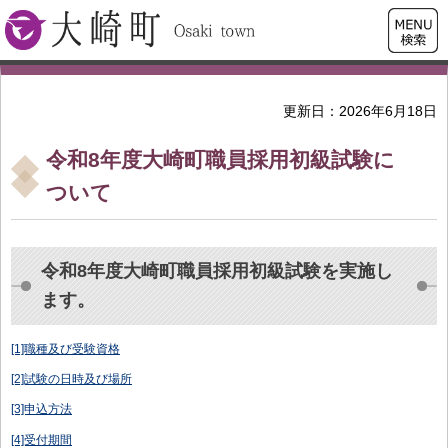
検索・
大崎町
共通メ
ニュー
更新日：2026年6月18日
令和8年度大崎町職員採用初級試験に
ついて
令和8年度大崎町職員採用初級試験を実施し
ます。
[1]職種及び受験資格
[2]試験の日時及び場所
[3]申込方法
[4]受付期間