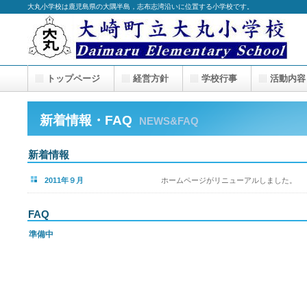
大丸小学校は鹿児島県の大隅半島，志布志湾沿いに位置する小学校です。
トップページ
経営
方針
学校行事
活動内容
新着情報・FAQ
NEWS&FAQ
新着情報
2011年９月
ホームページがリニューアルしました。
FAQ
準備中