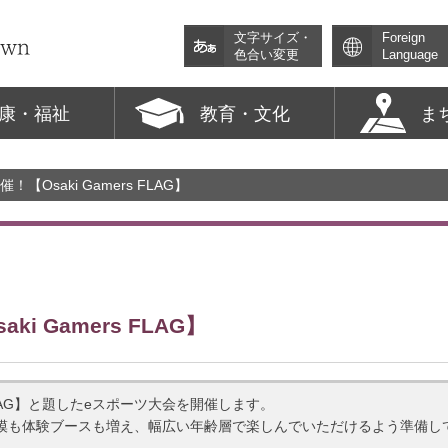
文字サイズ・
Foreign
色合い変更
Language
康・福祉
教育・文化
ま
【Osaki Gamers FLAG】
i Gamers FLAG】
 FLAG】と題したeスポーツ大会を開催します。
模も体験ブースも増え、幅広い年齢層で楽しんでいただけるよう準備し