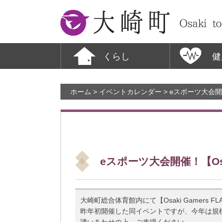
大崎町
くらし
健
ホーム
>
イベントカレンダー
> eスポーツ大会開催！
eスポーツ大会開催！【Osak
大崎町総合体育館内にて【Osaki Gamers
昨年初開催した同イベントですが、今年は規
誘いあわせの上、ご来場ください。