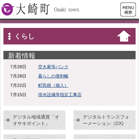
検索・
大崎町
共通メ
ニュー
くらし
新着情報
7月28日
空き家等バンク
7月28日
暮らしの便利帳
7月22日
町民税（個人）
7月15日
排水設備等指定工事店
デジタル地域通貨「オ
デジタルトランスフォ
オサキポイント」
ーメーション（DX)