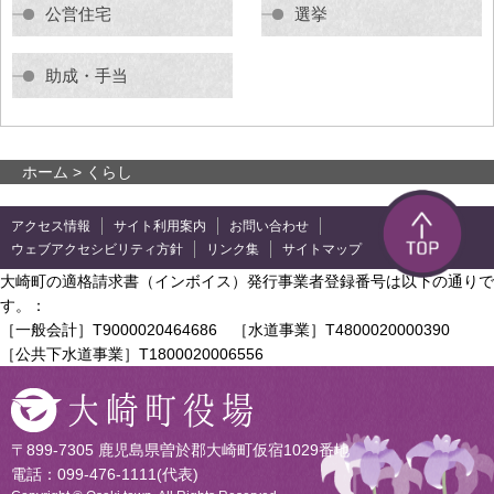
公営住宅
選挙
助成・手当
ホーム
> くらし
アクセス情報
サイト利用案内
お問い合わせ
ウェブアクセシビリティ方針
リンク集
サイトマップ
大崎町の適格請求書（インボイス）発行事業者登録番号は以下の通りで
す。：
［一般会計］T9000020464686 ［水道事業］T4800020000390
［公共下水道事業］T1800020006556
〒899-7305 鹿児島県曽於郡大崎町仮宿1029番地
電話：099-476-1111(代表)