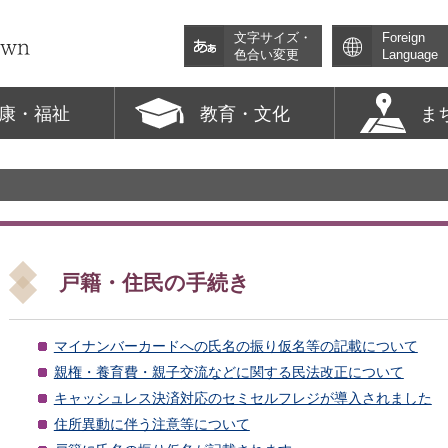
文字サイズ・
Foreign
色合い変更
Language
康・福祉
教育・文化
ま
戸籍・住民の手続き
マイナンバーカードへの氏名の振り仮名等の記載について
親権・養育費・親子交流などに関する民法改正について
キャッシュレス決済対応のセミセルフレジが導入されました
住所異動に伴う注意等について