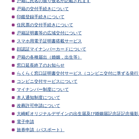
戸籍に氏名の振り仮名が記載されます
戸籍の交付手続きについて
印鑑登録手続きについて
住民票の交付手続きについて
戸籍証明書等の広域交付について
スマホ用電子証明書搭載サービス
顔認証マイナンバーカードについて
戸籍の各種届出（婚姻，出生等）
窓口延長終了のお知らせ
らくらく窓口証明書交付サービス（コンビニ交付に準ずる発行
コンビニ交付サービスについて
マイナンバー制度について
本人通知制度について
改葬許可申請について
大崎町オリジナルデザインの出生届及び婚姻届記念証記念撮影
電子申請
旅券申請（パスポート）