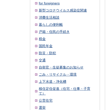
for foreigners
新型コロナウイルス感染症関連
消費生活相談
暮らしの便利帳
戸籍・住民の手続き
税金
国民年金
防災・防犯
交通
自衛官・生徒募集のお知らせ
ごみ・リサイクル・環境
上下水道・浄化槽
移住定住促進（住宅・仕事・子育
て）
公営住宅
選挙