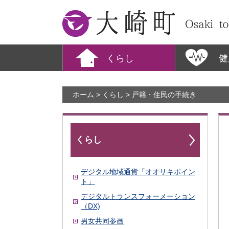
大崎町
くらし
健
ホーム
>
くらし
> 戸籍・住民の手続き
くらし
デジタル地域通貨「オオサキポイン
ト」
デジタルトランスフォーメーション
（DX)
男女共同参画