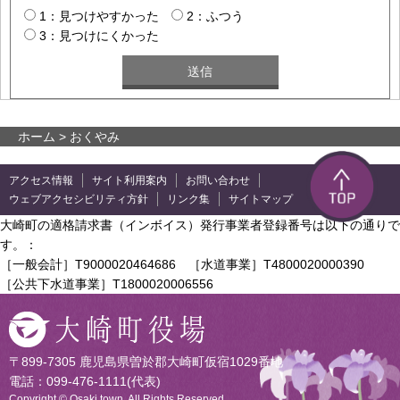
1：見つけやすかった
2：ふつう
3：見つけにくかった
ホーム
> おくやみ
アクセス情報
サイト利用案内
お問い合わせ
ウェブアクセシビリティ方針
リンク集
サイトマップ
大崎町の適格請求書（インボイス）発行事業者登録番号は以下の通りで
す。：
［一般会計］T9000020464686 ［水道事業］T4800020000390
［公共下水道事業］T1800020006556
〒899-7305 鹿児島県曽於郡大崎町仮宿1029番地
電話：099-476-1111(代表)
Copyright © Osaki town. All Rights Reserved.