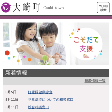
検索・
大崎町
共通メ
ニュー
新着情報
新着情報一覧
6月5日
妊産婦健康診査
5月11日
児童虐待についての相談窓口
5月11日
総合相談窓口