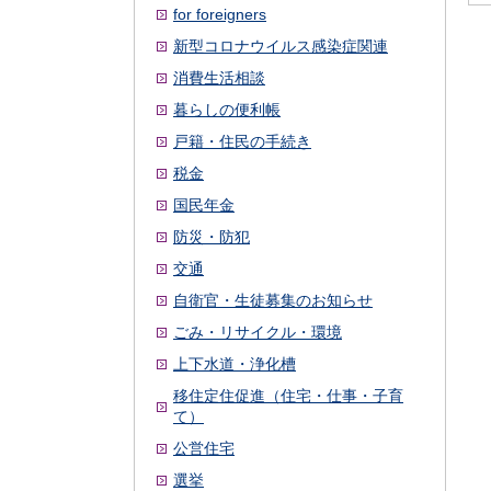
for foreigners
新型コロナウイルス感染症関連
消費生活相談
暮らしの便利帳
戸籍・住民の手続き
税金
国民年金
防災・防犯
交通
自衛官・生徒募集のお知らせ
ごみ・リサイクル・環境
上下水道・浄化槽
移住定住促進（住宅・仕事・子育
て）
公営住宅
選挙