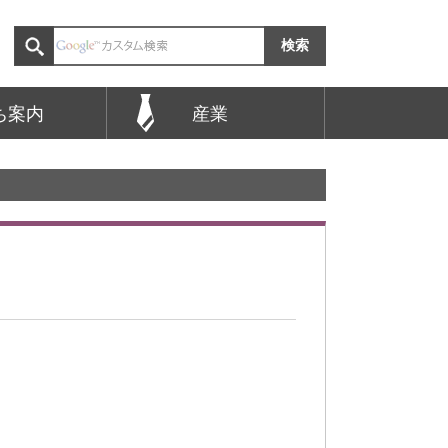
ち案内
産業