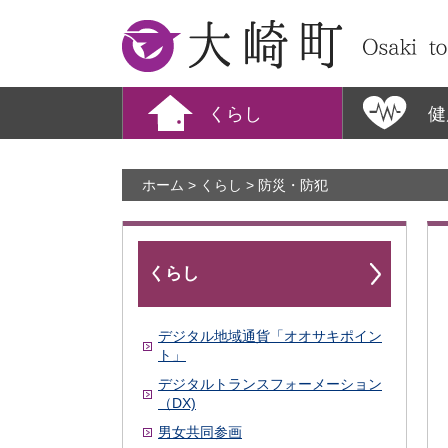
大崎町
くらし
健
ホーム
>
くらし
> 防災・防犯
くらし
デジタル地域通貨「オオサキポイン
ト」
デジタルトランスフォーメーション
（DX)
男女共同参画