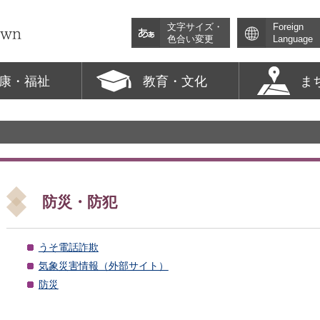
文字サイズ・
Foreign
色合い変更
Language
康・福祉
教育・文化
ま
防災・防犯
うそ電話詐欺
気象災害情報（外部サイト）
防災