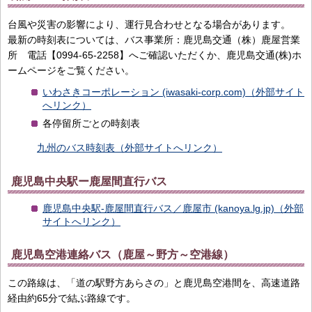
台風や災害の影響により、運行見合わせとなる場合があります。
最新の時刻表については、バス事業所：鹿児島交通（株）鹿屋営業
所 電話【0994-65-2258】へご確認いただくか、鹿児島交通(株)ホ
ームページをご覧ください。
いわさきコーポレーション (iwasaki-corp.com)（外部サイト
へリンク）
各停留所ごとの時刻表
九州のバス時刻表（外部サイトへリンク）
鹿児島中央駅ー鹿屋間直行バス
鹿児島中央駅-鹿屋間直行バス／鹿屋市 (kanoya.lg.jp)（外部
サイトへリンク）
鹿児島空港連絡バス（鹿屋～野方～空港線）
この路線は、「道の駅野方あらさの」と鹿児島空港間を、高速道路
経由約65分で結ぶ路線です。