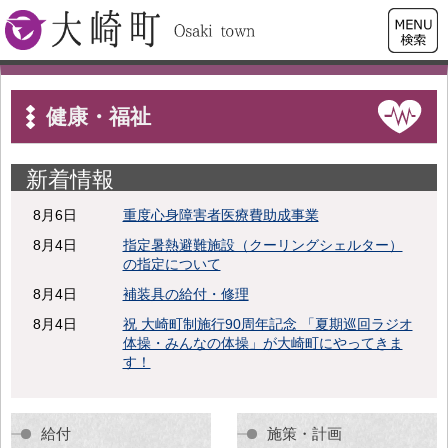
検索・
大崎町
共通メ
ニュー
健康・福祉
新着情報
8月6日
重度心身障害者医療費助成事業
8月4日
指定暑熱避難施設（クーリングシェルター）
の指定について
8月4日
補装具の給付・修理
8月4日
祝 大崎町制施行90周年記念 「夏期巡回ラジオ
体操・みんなの体操」が大崎町にやってきま
す！
給付
施策・計画