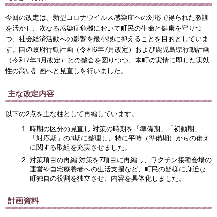
今回の改定は、新型コロナウイルス感染症への対応で得られた教訓
を活かし、次なる感染症危機において町民の生命と健康を守りつ
つ、社会経済活動への影響を最小限に抑えることを目的としていま
す。国の政府行動計画（令和6年7月改定）および鹿児島県行動計画
（令和7年3月改定）との整合を図りつつ、本町の実情に即した実効
性の高い計画へと見直しを行いました。
主な改定内容
以下の2点を主な柱として再編しています。
時期の区分の見直し:対策の時期を「準備期」「初動期」
「対応期」の3期に整理し、特に平時（準備期）からの備え
に関する取組を充実させました。
対策項目の再編:対策を7項目に再編し、ワクチン接種会場の
運営や自宅療養者への生活支援など、町民の皆様に身近な
町独自の役割を独立させ、内容を具体化しました。
計画資料