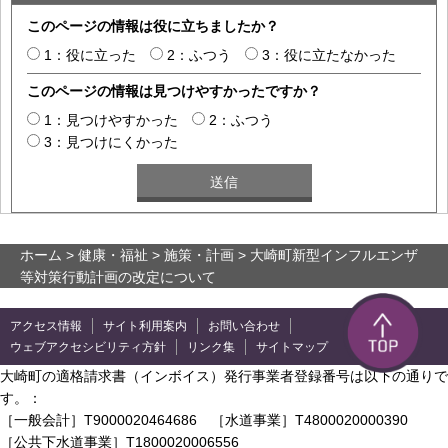
このページの情報は役に立ちましたか？
1：役に立った
2：ふつう
3：役に立たなかった
このページの情報は見つけやすかったですか？
1：見つけやすかった
2：ふつう
3：見つけにくかった
ホーム
>
健康・福祉
>
施策・計画
> 大崎町新型インフルエンザ
等対策行動計画の改定について
アクセス情報
サイト利用案内
お問い合わせ
ウェブアクセシビリティ方針
リンク集
サイトマップ
大崎町の適格請求書（インボイス）発行事業者登録番号は以下の通りで
す。：
［一般会計］T9000020464686 ［水道事業］T4800020000390
［公共下水道事業］T1800020006556