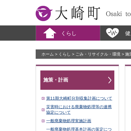
大崎町
くらし
健
ホーム
>
くらし
>
ごみ・リサイクル・環境
>
施
施策・計画
第11期大崎町分別収集計画について
災害時における廃棄物処理等の連携
協定について
一般廃棄物処理実施計画
一般廃棄物処理基本計画の策定につ