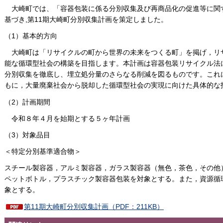
大崎町では、「容器包装に係る分別収集及び再商品化の促進等に関す
基づき,第11期大崎町分別収集計画を策定しました。
（1）基本的方向
大崎町は「リサイクルの町から世界の未来をつくる町」を掲げ，リ
能な循環型社会の構築を目指します。本計画は容器包装リサイクル法
分別収集を徹底し、埋立処分量のさらなる削減を図るものです。これ
もに，大量廃棄社会から脱却した循環型社会の実現に向けた具体的な
（2）計画期間
令和８年４月を始期とする５ヶ年計画
（3）対象品目
＜特定分別基準適合物＞
スチール製容器，アルミ製容器，ガラス製容器（無色，茶色，その他
ペットボトル，プラスチック製容器包装を対象とする。また，資源循
象とする。
第11期大崎町分別収集計画（PDF：211KB）