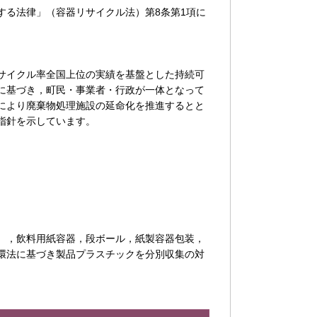
る法律」（容器リサイクル法）第8条第1項に
サイクル率全国上位の実績を基盤とした持続可
に基づき，町民・事業者・行政が一体となって
により廃棄物処理施設の延命化を推進するとと
指針を示しています。
），飲料用紙容器，段ボール，紙製容器包装，
環法に基づき製品プラスチックを分別収集の対