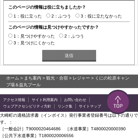
このページの情報は役に立ちましたか？
1：役に立った
2：ふつう
3：役に立たなかった
このページの情報は見つけやすかったですか？
1：見つけやすかった
2：ふつう
3：見つけにくかった
ホーム
>
まち案内
>
観光・合宿
>
レジャー
> くにの松原キャン
プ場＆益丸プール
アクセス情報
サイト利用案内
お問い合わせ
ウェブアクセシビリティ方針
リンク集
サイトマップ
大崎町の適格請求書（インボイス）発行事業者登録番号は以下の通りで
す。：
［一般会計］T9000020464686 ［水道事業］T4800020000390
［公共下水道事業］T1800020006556