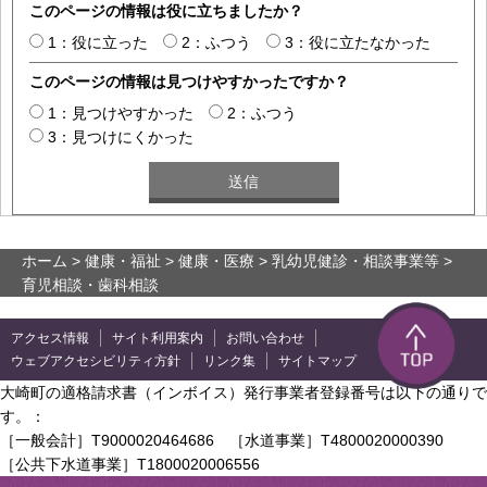
このページの情報は役に立ちましたか？
1：役に立った
2：ふつう
3：役に立たなかった
このページの情報は見つけやすかったですか？
1：見つけやすかった
2：ふつう
3：見つけにくかった
ホーム
>
健康・福祉
>
健康・医療
>
乳幼児健診・相談事業等
>
育児相談・歯科相談
アクセス情報
サイト利用案内
お問い合わせ
ウェブアクセシビリティ方針
リンク集
サイトマップ
大崎町の適格請求書（インボイス）発行事業者登録番号は以下の通りで
す。：
［一般会計］T9000020464686 ［水道事業］T4800020000390
［公共下水道事業］T1800020006556