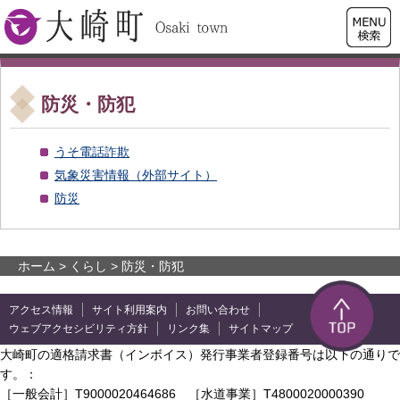
検索・
大崎町
共通メ
ニュー
防災・防犯
うそ電話詐欺
気象災害情報（外部サイト）
防災
ホーム
>
くらし
> 防災・防犯
アクセス情報
サイト利用案内
お問い合わせ
ウェブアクセシビリティ方針
リンク集
サイトマップ
大崎町の適格請求書（インボイス）発行事業者登録番号は以下の通りで
す。：
［一般会計］T9000020464686 ［水道事業］T4800020000390