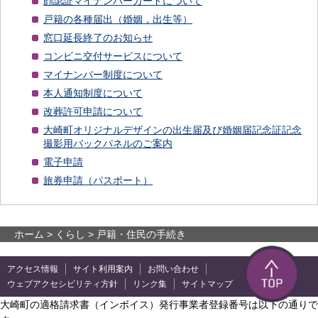
顔認証マイナンバーカードについて
戸籍の各種届出（婚姻，出生等）
窓口延長終了のお知らせ
コンビニ交付サービスについて
マイナンバー制度について
本人通知制度について
改葬許可申請について
大崎町オリジナルデザインの出生届及び婚姻届記念証記念
撮影用バックパネルのご案内
電子申請
旅券申請（パスポート）
ホーム
>
くらし
> 戸籍・住民の手続き
アクセス情報
サイト利用案内
お問い合わせ
ウェブアクセシビリティ方針
リンク集
サイトマップ
大崎町の適格請求書（インボイス）発行事業者登録番号は以下の通りで