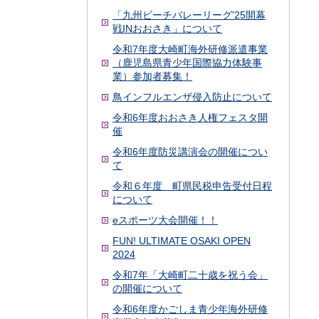
「九州ビーチバレーリーグ'25開幕
戦INおおさき」について
令和7年度大崎町海外研修派遣事業
（鹿児島県青少年国際協力体験事
業）参加者募集！
鳥インフルエンザ侵入防止について
令和6年度おおさき人権フェスタ開
催
令和6年度防災講演会の開催につい
て
令和６年度 町県民税申告受付日程
について
eスポーツ大会開催！！
FUN! ULTIMATE OSAKI OPEN
2024
令和7年「大崎町二十歳を祝う会」
の開催について
令和6年度かごしま青少年海外研修