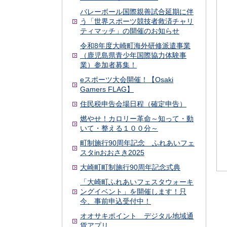
バレーボール国際親善試合延期に伴
う「世界スポーツ競技者救済チャリ
ティマッチ」の開催のお知らせ
令和8年度大崎町海外研修派遣事業
（鹿児島県青少年国際協力体験事
業）参加者募集！
eスポーツ大会開催！【Osaki
Gamers FLAG】
住民税申告会場日程（確定申告）
燃やせ！カロリー革命～知って・動
いて・整える１００分～
町制施行90周年記念 ふれあいフェ
スタinおおさき2025
大崎町町制施行90周年記念式典
「大崎町ふれあいフェスタウォーキ
ングイベント」を開催します！只
今、事前申込受付中！
オオサキポイント デジタル地域通
貨アプリ