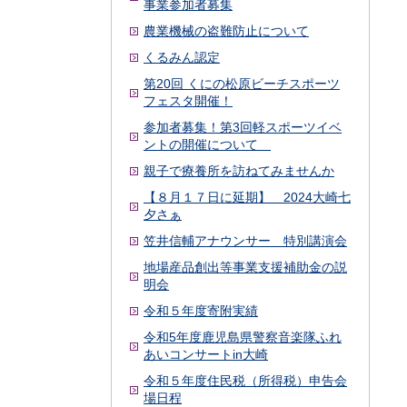
事業参加者募集
農業機械の盗難防止について
くるみん認定
第20回 くにの松原ビーチスポーツ
フェスタ開催！
参加者募集！第3回軽スポーツイベ
ントの開催について
親子で療養所を訪ねてみませんか
【８月１７日に延期】 2024大崎七
夕さぁ
笠井信輔アナウンサー 特別講演会
地場産品創出等事業支援補助金の説
明会
令和５年度寄附実績
令和5年度鹿児島県警察音楽隊ふれ
あいコンサートin大崎
令和５年度住民税（所得税）申告会
場日程