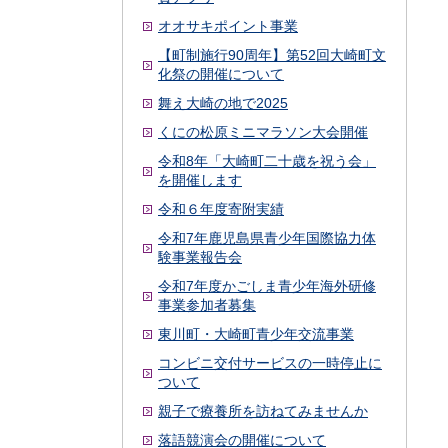
オオサキポイント事業
【町制施行90周年】第52回大崎町文
化祭の開催について
舞え大崎の地で2025
くにの松原ミニマラソン大会開催
令和8年「大崎町二十歳を祝う会」
を開催します
令和６年度寄附実績
令和7年鹿児島県青少年国際協力体
験事業報告会
令和7年度かごしま青少年海外研修
事業参加者募集
東川町・大崎町青少年交流事業
コンビニ交付サービスの一時停止に
ついて
親子で療養所を訪ねてみませんか
落語競演会の開催について