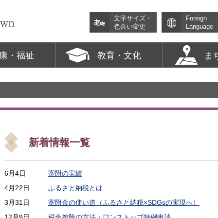
文字サイズ・
Foreign
色合い変更
Language
康・福祉
教育・文化
ま
新着情報一覧
6月4日
寄附の実績
4月22日
ふるさと納税とは
3月31日
寄附金の使い道（ふるさと納税×SDGsの実現へ）
12月9日
税金控除の方法・ワンストップ特例申請