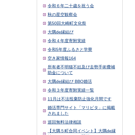
令和６年二十歳を祝う会
秋の星空観察会
第50回大崎町文化祭
大隅de縁結び
令和４年度寄附実績
令和5年度ふるさと学寮
空き家情報164
所有者不明猫不妊及び去勢手術費補
助金について
大隅de縁結び BBQ婚活
令和３年度寄附実績一覧
11月は不法投棄防止強化月間です
婚活専門サイト「マリピタ」に掲載
されました
巡回無料法律相談
【大隅５町合同イベント】大隅de縁