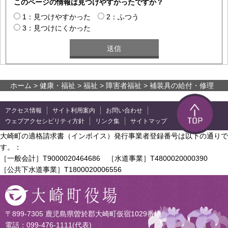
このページの情報は見つけやすかったですか？
1：見つけやすかった
2：ふつう
3：見つけにくかった
ホーム
>
健康・福祉
>
福祉
>
障害者福祉
> 補装具の給付・修理
アクセス情報
サイト利用案内
お問い合わせ
ウェブアクセシビリティ方針
リンク集
サイトマップ
大崎町の適格請求書（インボイス）発行事業者登録番号は以下の通りで
す。：
［一般会計］T9000020464686 ［水道事業］T4800020000390
［公共下水道事業］T1800020006556
〒899-7305 鹿児島県曽於郡大崎町仮宿1029番地
電話：099-476-1111(代表)