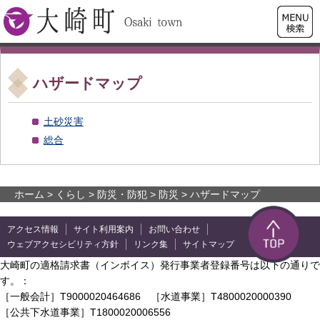
検索・
大崎町
共通メ
ニュー
ハザードマップ
土砂災害
総合
ホーム
>
くらし
>
防災・防犯
>
防災
> ハザードマップ
アクセス情報
サイト利用案内
お問い合わせ
ウェブアクセシビリティ方針
リンク集
サイトマップ
大崎町の適格請求書（インボイス）発行事業者登録番号は以下の通りで
す。：
［一般会計］T9000020464686 ［水道事業］T4800020000390
［公共下水道事業］T1800020006556