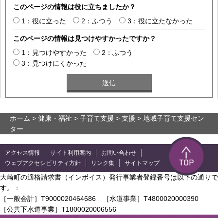
このページの情報は役に立ちましたか？
1：役に立った
2：ふつう
3：役に立たなかった
このページの情報は見つけやすかったですか？
1：見つけやすかった
2：ふつう
3：見つけにくかった
ホーム
>
健康・福祉
>
子育て支援
>
支援
> 地域子育て支援セン
ター
アクセス情報
サイト利用案内
お問い合わせ
ウェブアクセシビリティ方針
リンク集
サイトマップ
大崎町の適格請求書（インボイス）発行事業者登録番号は以下の通りで
す。：
［一般会計］T9000020464686 ［水道事業］T4800020000390
［公共下水道事業］T1800020006556