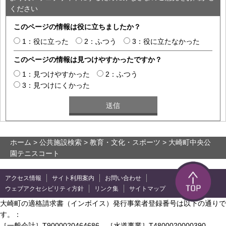
ください
このページの情報は役に立ちましたか？
1：役に立った
2：ふつう
3：役に立たなかった
このページの情報は見つけやすかったですか？
1：見つけやすかった
2：ふつう
3：見つけにくかった
ホーム
>
公共施設検索
>
教育・文化・スポーツ
> 大崎町中央公
園テニスコート
アクセス情報
サイト利用案内
お問い合わせ
ウェブアクセシビリティ方針
リンク集
サイトマップ
大崎町の適格請求書（インボイス）発行事業者登録番号は以下の通りで
す。：
［一般会計］T9000020464686 ［水道事業］T4800020000390