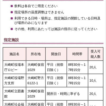
飲料は各自でご用意ください
指定場所の温度調整はできません
利用できる日時・場所は、指定施設の開館している日時及
び場所のみになります
その他、利用にあたっては施設の指示に従ってください
指定施設
受入可
施設名
所在地
開放日
時間帯
能人数
大崎町役場本
大崎町仮宿
平日（祝祭
8時30分～1
20人
庁ロビー
1029
日除く）
7時15分
大崎町役場野
大崎町野方
平日（祝祭
8時30分～1
10人
方支所
6122-1
日除く）
7時15分
大崎町立図書
大崎町仮宿
開所日・時間に準ずる
20人
館
1029
大崎町社会福
大崎町仮宿
平日（祝祭
8時30分～1