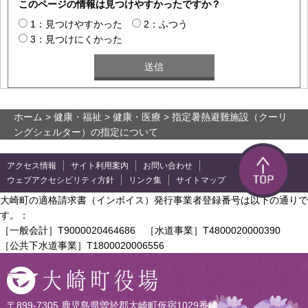
このページの情報は見つけやすかったですか？
1：見つけやすかった
2：ふつう
3：見つけにくかった
ホーム
>
健康・福祉
>
健康・医療
> 指定暑熱避難施設（クーリ
ングシェルター）の指定について
アクセス情報
サイト利用案内
お問い合わせ
ウェブアクセシビリティ方針
リンク集
サイトマップ
大崎町の適格請求書（インボイス）発行事業者登録番号は以下の通りで
す。：
［一般会計］T9000020464686 ［水道事業］T4800020000390
［公共下水道事業］T1800020006556
〒899-7305 鹿児島県曽於郡大崎町仮宿1029番地