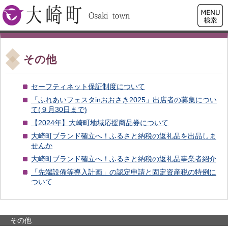
検索・
大崎町
共通メ
ニュー
その他
セーフティネット保証制度について
「ふれあいフェスタinおおさき2025」出店者の募集につい
て(９月30日まで)
【2024年】大崎町地域応援商品券について
大崎町ブランド確立へ！ふるさと納税の返礼品を出品しま
せんか
大崎町ブランド確立へ！ふるさと納税の返礼品事業者紹介
「先端設備等導入計画」の認定申請と固定資産税の特例に
ついて
その他