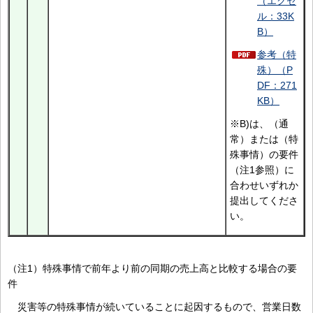
（エクセ
ル：33K
B）
参考（特
殊）（P
DF：271
KB）
※B)は、（通
常）または（特
殊事情）の要件
（注1参照）に
合わせいずれか
提出してくださ
い。
（注1）特殊事情で前年より前の同期の売上高と比較する場合の要
件
災害等の特殊事情が続いていることに起因するもので、営業日数