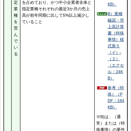
定
を占めており、かつ中小企業者全体と
KB）
業
指定業種それぞれの最近3か月の売上
B）業種
種
高が前年同期に比して5%以上減少し
確認・売
を
ていること
上高計算
営
書（特殊
ん
事情）様
で
式第５
い
（イ）-
る
（２）
（エクセ
ル：24K
B）
参考（特
殊）（P
DF：184
KB）
※B)は、（通
常）または（特
殊事情）の要件