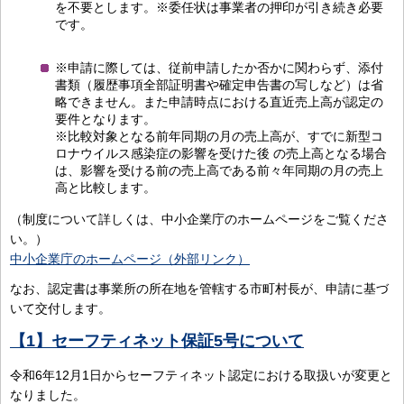
を不要とします。※委任状は事業者の押印が引き続き必要
です。
※申請に際しては、従前申請したか否かに関わらず、添付
書類（履歴事項全部証明書や確定申告書の写しなど）は省
略できません。また申請時点における直近売上高が認定の
要件となります。
※比較対象となる前年同期の月の売上高が、すでに新型コ
ロナウイルス感染症の影響を受けた後 の売上高となる場合
は、影響を受ける前の売上高である前々年同期の月の売上
高と比較します。
（制度について詳しくは、中小企業庁のホームページをご覧くださ
い。）
中小企業庁のホームページ（外部リンク）
なお、認定書は事業所の所在地を管轄する市町村長が、申請に基づ
いて交付します。
【1】セーフティネット保証5号について
令和6年12月1日からセーフティネット認定における取扱いが変更と
なりました。