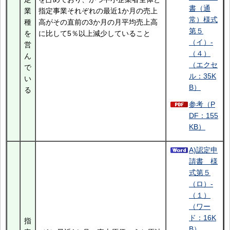
書（通
業
指定事業それぞれの最近1か月の売上
常）様式
種
高がその直前の3か月の月平均売上高
第５
を
に比して5％以上減少していること
（イ）-
営
（４）
ん
（エクセ
で
ル：35K
い
B）
る
参考（P
DF：155
KB）
A)認定申
請書 様
式第５
（ロ）-
（１）
（ワー
ド：16K
指
B）