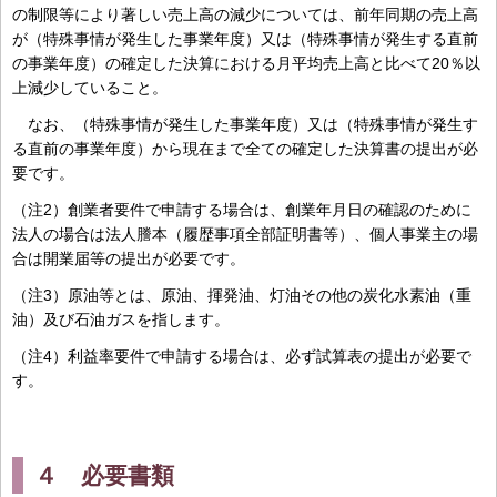
の制限等により著しい売上高の減少については、前年同期の売上高
が（特殊事情が発生した事業年度）又は（特殊事情が発生する直前
の事業年度）の確定した決算における月平均売上高と比べて20％以
上減少していること。
なお、（特殊事情が発生した事業年度）又は（特殊事情が発生す
る直前の事業年度）から現在まで全ての確定した決算書の提出が必
要です。
（注2）創業者要件で申請する場合は、創業年月日の確認のために
法人の場合は法人謄本（履歴事項全部証明書等）、個人事業主の場
合は開業届等の提出が必要です。
（注3）原油等とは、原油、揮発油、灯油その他の炭化水素油（重
油）及び石油ガスを指します。
（注4）利益率要件で申請する場合は、必ず試算表の提出が必要で
す。
４ 必要書類