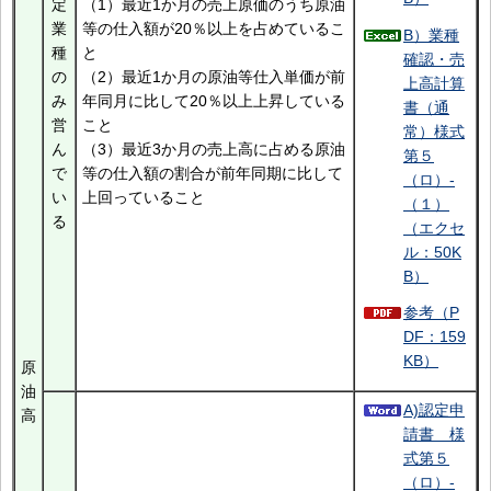
定
（1）最近1か月の売上原価のうち原油
業
等の仕入額が20％以上を占めているこ
B）業種
種
と
確認・売
の
（2）最近1か月の原油等仕入単価が前
上高計算
み
年同月に比して20％以上上昇している
書（通
営
こと
常）様式
ん
（3）最近3か月の売上高に占める原油
第５
で
等の仕入額の割合が前年同期に比して
（ロ）-
い
上回っていること
（１）
る
（エクセ
ル：50K
B）
参考（P
DF：159
KB）
原
油
A)認定申
高
請書 様
式第５
（ロ）-