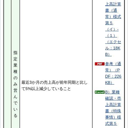
上高計算
書（通
常）様式
第５
（イ）-
（１）
（エクセ
ル：18K
指
B）
定
参考（通
業
常）（P
種
DF：226
の
最近3か月の売上高が前年同期と比し
KB）
み
て5%以上減少していること
営
B）業種
ん
確認・売
で
上高計算
い
書（特殊
る
事情）様
式第５