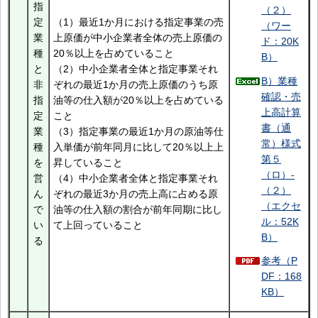
指
（２）
定
（1）最近1か月における指定事業の売
（ワー
業
上原価が中小企業者全体の売上原価の
ド：20K
種
20％以上を占めていること
B）
と
（2）中小企業者全体と指定事業それ
B）業種
非
ぞれの最近1か月の売上原価のうち原
確認・売
指
油等の仕入額が20％以上を占めている
上高計算
定
こと
書（通
業
（3）指定事業の最近1か月の原油等仕
常）様式
種
入単価が前年同月に比して20％以上上
第５
を
昇していること
（ロ）-
営
（4）中小企業者全体と指定事業それ
（２）
ん
ぞれの最近3か月の売上高に占める原
（エクセ
で
油等の仕入額の割合が前年同期に比し
ル：52K
い
て上回っていること
B）
る
参考（P
DF：168
KB）