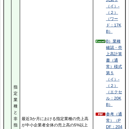
（イ）-
（２）
（ワー
ド：17K
B）
B）業種
確認・売
上高計算
書（通
常）様式
第５
（イ）-
（２）
指
（エクセ
定
ル：20K
業
B）
種
と
参考（通
非
最近3か月における指定業種の売上高
常）（P
指
が中小企業者全体の売上高の5%以上
DF：204