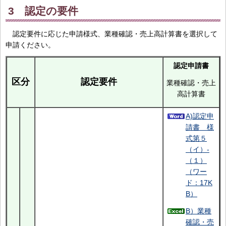
3 認定の要件
認定要件に応じた申請様式、業種確認・売上高計算書を選択して
申請ください。
認定申請書
区分
認定要件
業種確認・売上
高計算書
A)認定申
請書 様
式第５
（イ）-
（１）
（ワー
ド：17K
B）
B）業種
確認・売