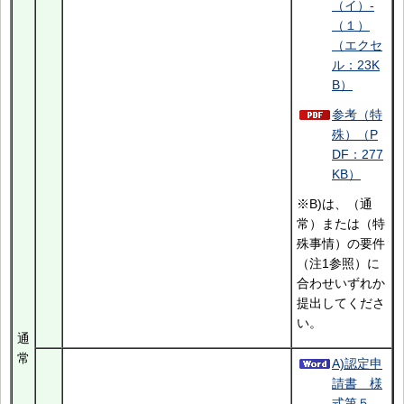
（イ）-
（１）
（エクセ
ル：23K
B）
参考（特
殊）（P
DF：277
KB）
※B)は、（通
常）または（特
殊事情）の要件
（注1参照）に
合わせいずれか
提出してくださ
い。
通
常
A)認定申
請書 様
式第５