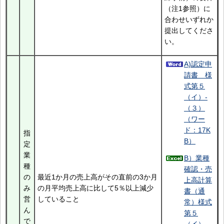
（注1参照）に
合わせいずれか
提出してくださ
い。
A)認定申
請書 様
式第５
（イ）-
（３）
（ワー
ド：17K
指
B）
定
業
B）業種
種
確認・売
の
最近1か月の売上高がその直前の3か月
上高計算
み
の月平均売上高に比して5％以上減少
書（通
営
していること
常）様式
ん
第５
で
（イ）-