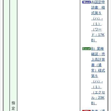
A)認定申
請書 様
式第５
（ハ）-
（１）
（ワー
ド：17K
B）
B）業種
確認・売
上高計算
書（通
常）様式
第５
（ハ）-
（１）
（エクセ
ル：23K
指
B）
定