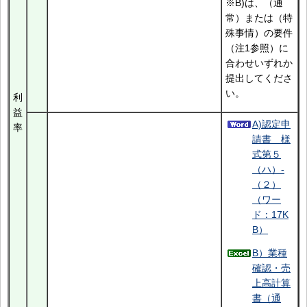
※B)は、（通
常）または（特
殊事情）の要件
（注1参照）に
合わせいずれか
提出してくださ
い。
利
益
A)認定申
率
請書 様
式第５
（ハ）-
（２）
（ワー
ド：17K
B）
B）業種
確認・売
上高計算
書（通