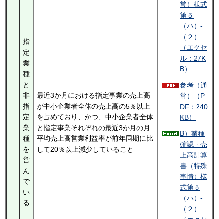
常）様式
第５
（ハ）-
（２）
指
（エクセ
定
ル：27K
業
B）
種
と
参考（通
非
最近3か月における指定事業の売上高
常）（P
指
が中小企業者全体の売上高の5％以上
DF：240
定
を占めており、かつ、中小企業者全体
KB）
業
と指定事業それぞれの最近3か月の月
B）業種
種
平均売上高営業利益率が前年同期に比
確認・売
を
して20％以上減少していること
上高計算
営
書（特殊
ん
事情）様
で
式第５
い
（ハ）-
る
（２）