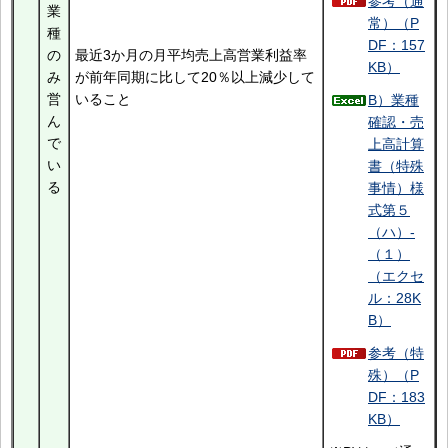
参考（通
業
常）（P
種
DF：157
の
最近3か月の月平均売上高営業利益率
KB）
み
が前年同期に比して20％以上減少して
営
いること
B）業種
ん
確認・売
で
上高計算
い
書（特殊
る
事情）様
式第５
（ハ）-
（１）
（エクセ
ル：28K
B）
参考（特
殊）（P
DF：183
KB）