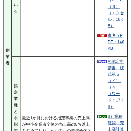
い
（３）
る
（エクセ
ル：18K
B）
参考（P
DF：146
KB）
創
業
A)認定申
者
請書 様
式第５
（イ）-
指
（４）
定
（ワー
業
ド：17K
種
B）
と
B）業種
非
最近1か月における指定事業の売上高
確認・売
指
が中小企業者全体の売上高の5％以上
上高計算
定
を占めており、かつ中小企業者全体と