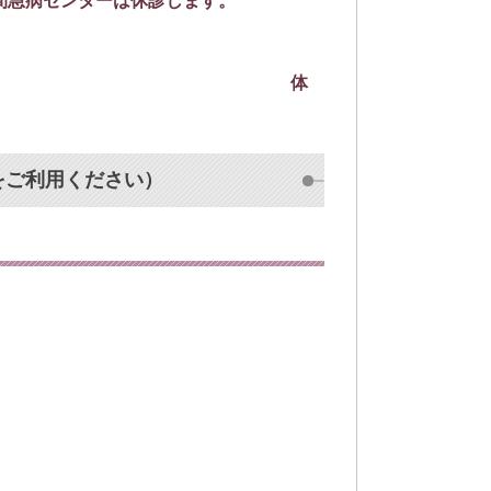
夜間急病センターは休診します。
け付けています。 体
をご利用ください）