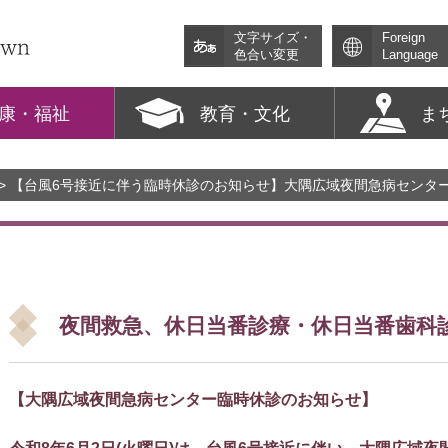
文字サイズ・
Foreign
色合い変更
Language
康・福祉
教育・文化
ま
> 【台風6号接近に伴う臨時休診のお知らせ】大隅広域夜間急病センタ
夜間救急、休日当番診療・休日当番歯科
【大隅広域夜間急病センター臨時休診のお知らせ】