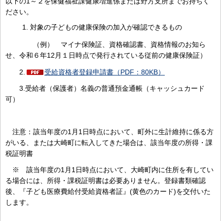
以下の1～２を保健福祉課健康増進係または野方支所までお持ちく
ださい。
対象の子どもの健康保険の加入が確認できるもの
（例） マイナ保険証、資格確認書、資格情報のお知ら
せ、令和６年12月１日時点で発行されている従前の健康保険証）
2.
受給資格者登録申請書（PDF：80KB）
3.受給者（保護者）名義の普通預金通帳（キャッシュカード
可）
注意：該当年度の1月1日時点において、町外に生計維持に係る方
がいる、または大崎町に転入してきた場合は、該当年度の所得・課
税証明書
※ 該当年度の1月1日時点において、大崎町内に住所を有してい
る場合には、所得・課税証明書は必要ありません。登録書類確認
後、『子ども医療費給付受給資格者証』(黄色のカード)を交付いた
します。