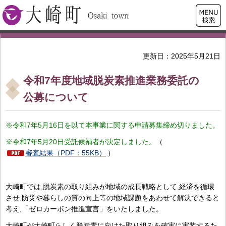
検索・
大崎町
共通メ
ニュー
更新日：2025年5月21日
令和7年度地域脱炭素推進業務委託の
公募について
※令和7年5月16日を以て本事業に関する申請募集締め切りました。
※令和7年5月20日受託候補者が決定しました。
（
審査結果（PDF：55KB）
）
大崎町では,脱炭素の取り組みが地域の成長戦略として,経済を循環
させ,防災や暮らしの質の向上等の地域課題をあわせて解決できると
考え,「ゼロカーボン推進宣言」をいたしました。
大崎町が大崎町らしく脱炭素に向けた取り組みを確実に実装するた