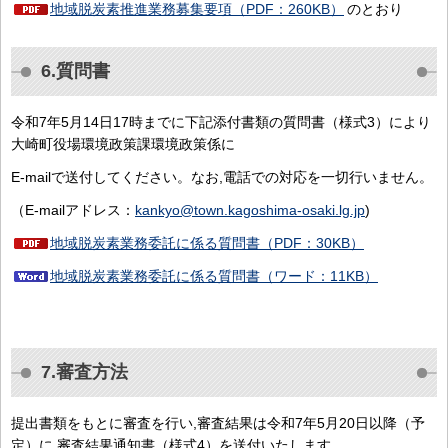
地域脱炭素推進業務募集要項（PDF：260KB）
のとおり
6.質問書
令和7年5月14日17時までに下記添付書類の質問書（様式3）により
大崎町役場環境政策課環境政策係に
E-mailで送付してください。なお,電話での対応を一切行いません。
（E-mailアドレス：
kankyo@town.kagoshima-osaki.lg.jp
)
地域脱炭素業務委託に係る質問書
（PDF：30KB）
地域脱炭素業務委託に係る質問書（ワード：11KB）
7.審査方法
提出書類をもとに審査を行い,審査結果は令和7年5月20日以降（予
定）に,審査結果通知書（様式4）を送付いたします。