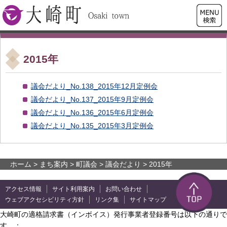
検索・
大崎町
共通メ
ニュー
2015年
議会だより_No.138_2015年12月定例会
議会だより_No.137_2015年9月定例会
議会だより_No.136_2015年6月定例会
議会だより_No.135_2015年3月定例会
ホーム
>
まち案内
>
町議会
>
議会だより
> 2015年
アクセス情報
サイト利用案内
お問い合わせ
ウェブアクセシビリティ方針
リンク集
サイトマップ
大崎町の適格請求書（インボイス）発行事業者登録番号は以下の通りで
す。：