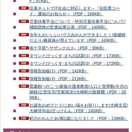
F：67KB）
住基ネットでIT社会に対応します～『住民票コー
ド』通知のお知らせ～（PDF：166KB）
児童扶養手当について・特別児童扶養手当について/
補助団体の監査結果公表（PDF：140KB）
今年もおいしいハウスみかんができました！/保健師
だより-糖尿病が増えています（PDF：169KB）
南十字星^-サザンクロス-（PDF：99KB）
タウンとぴっくす-まちの話題(1)（PDF：173KB）
タウンとぴっくす-まちの話題(2)（PDF：172KB）
情報告知板(1)（PDF：142KB）
情報告知板(2)（PDF：213KB）
図書館へ行こう/家族介護者教室/人口と世帯数/今月の
納税/公営住宅(空家状況)/大崎町の医療費（PDF：26
9KB）
お誕生おめでとう/ごめい福をお祈りします/大崎文芸/
大崎俳句会/ぼっけもん（PDF：245KB）
町のかれんだあ/満1歳になりました（PDF：138KB）