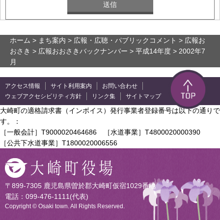
ホーム
>
まち案内
>
広報・広聴・パブリックコメント
>
広報お
おさき
>
広報おおさきバックナンバー
>
平成14年度
> 2002年7
月
アクセス情報
サイト利用案内
お問い合わせ
ウェブアクセシビリティ方針
リンク集
サイトマップ
大崎町の適格請求書（インボイス）発行事業者登録番号は以下の通りで
す。：
［一般会計］T9000020464686 ［水道事業］T4800020000390
［公共下水道事業］T1800020006556
〒899-7305 鹿児島県曽於郡大崎町仮宿1029番地
電話：099-476-1111(代表)
Copyright © Osaki town. All Rights Reserved.