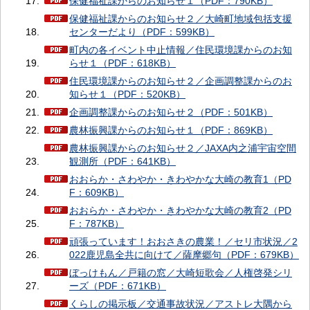
保健福祉課からのお知らせ１（PDF：790KB）
保健福祉課からのお知らせ２／大崎町地域包括支援
センターだより（PDF：599KB）
町内の各イベント中止情報／住民環境課からのお知
らせ１（PDF：618KB）
住民環境課からのお知らせ２／企画調整課からのお
知らせ１（PDF：520KB）
企画調整課からのお知らせ２（PDF：501KB）
農林振興課からのお知らせ１（PDF：869KB）
農林振興課からのお知らせ２／JAXA内之浦宇宙空間
観測所（PDF：641KB）
おおらか・さわやか・きわやかな大崎の教育1（PD
F：609KB）
おおらか・さわやか・きわやかな大崎の教育2（PD
F：787KB）
頑張っています！おおさきの農業！／セリ市状況／2
022鹿児島全共に向けて／薩摩郷句（PDF：679KB）
ぼっけもん／戸籍の窓／大崎短歌会／人権啓発シリ
ーズ（PDF：671KB）
くらしの掲示板／交通事故状況／アストレ大隅から