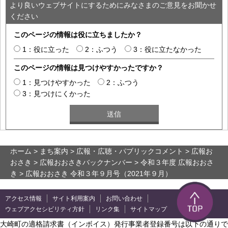
より良いウェブサイトにするためにみなさまのご意見をお聞かせ
ください
このページの情報は役に立ちましたか？
1：役に立った
2：ふつう
3：役に立たなかった
このページの情報は見つけやすかったですか？
1：見つけやすかった
2：ふつう
3：見つけにくかった
ホーム
>
まち案内
>
広報・広聴・パブリックコメント
>
広報お
おさき
>
広報おおさきバックナンバー
>
令和３年度 広報おおさ
き
> 広報おおさき 令和３年９月号（2021年９月）
アクセス情報
サイト利用案内
お問い合わせ
ウェブアクセシビリティ方針
リンク集
サイトマップ
大崎町の適格請求書（インボイス）発行事業者登録番号は以下の通りで