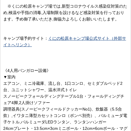
※くにの松原キャンプ場では,新型コロナウイルス感染症対策のた
め,検温や手指の消毒,入場制限を設けるなど感染対策を行っており
ます。予め御了承いただき,御協力よろしくお願いいたします。
キャンプ場予約サイト：
くにの松原キャンプ場公式サイト（外部サ
イトへリンク）
《4人用バンガロー設備》
▼室内
エアコン、ミニ冷蔵庫、流し台、1口コンロ、セミダブルベッド2
台、ユニットシャワー、温水洋式トイレ
スノーピークフォールディングテーブル1台・フォールディングチ
ェア4脚,2人掛けソファー
調理器具(スノーピークフィールドクッカーNo1)、炊飯器（5.5合
炊）,イワタニ薄型カセットコンロ（ボンベ別売）、バルミューダ電
子ケトル,バルミューダLEDランタン、ランタンハンガー
24cmプレート・13.5cm×3cmミニボール・12cm×6cmボール・マグ