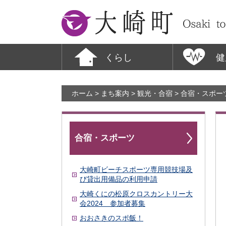
大崎町
くらし
健
ホーム
>
まち案内
>
観光・合宿
>
合宿・スポー
合宿・スポーツ
大崎町ビーチスポーツ専用競技場及
び貸出用備品の利用申請
大崎くにの松原クロスカントリー大
会2024 参加者募集
おおさきのスポ飯！