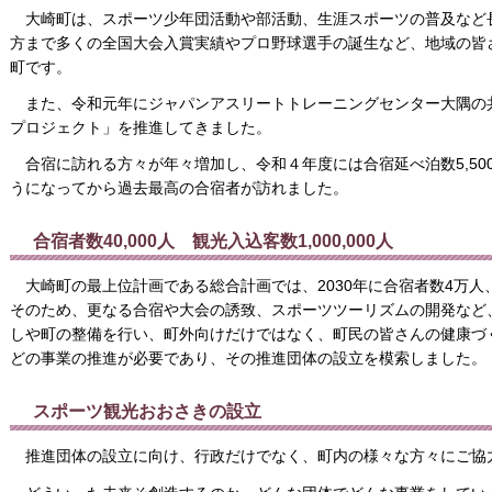
大崎町は、スポーツ少年団活動や部活動、生涯スポーツの普及など
方まで多くの全国大会入賞実績やプロ野球選手の誕生など、地域の皆
町です。
また、令和元年にジャパンアスリートトレーニングセンター大隅の
プロジェクト」を推進してきました。
合宿に訪れる方々が年々増加し、令和４年度には合宿延べ泊数5,50
うになってから過去最高の合宿者が訪れました。
合宿者数40,000人 観光入込客数1,000,000人
大崎町の最上位計画である総合計画では、2030年に合宿者数4万人
そのため、更なる合宿や大会の誘致、スポーツツーリズムの開発など
しや町の整備を行い、町外向けだけではなく、町民の皆さんの健康づ
どの事業の推進が必要であり、その推進団体の設立を模索しました。
スポーツ観光おおさきの設立
推進団体の設立に向け、行政だけでなく、町内の様々な方々にご協