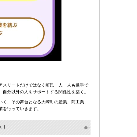
アスリートだけではなく町⺠⼀⼈⼀⼈も選⼿で
、⾃分以外の⼈をサポートする関係性を築く。
いく、その舞台となる大崎町の産業、商工業、
業を行っていきます。
い！