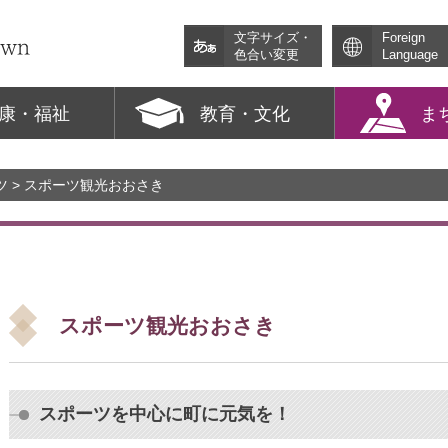
文字サイズ・
Foreign
色合い変更
Language
康・福祉
教育・文化
ま
ツ
> スポーツ観光おおさき
スポーツ観光おおさき
スポーツを中心に町に元気を！