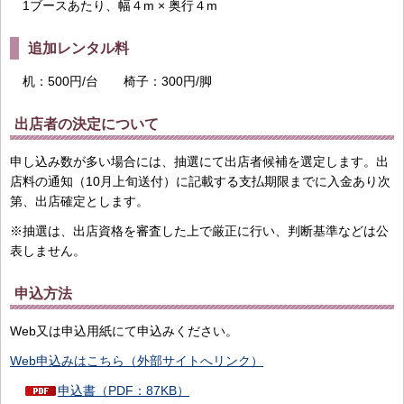
1ブースあたり、幅４m × 奥行４m
追加レンタル料
机：500円/台 椅子：300円/脚
出店者の決定について
申し込み数が多い場合には、抽選にて出店者候補を選定します。出
店料の通知（10月上旬送付）に記載する支払期限までに入金あり次
第、出店確定とします。
※抽選は、出店資格を審査した上で厳正に行い、判断基準などは公
表しません。
申込方法
Web又は申込用紙にて申込みください。
Web申込みはこちら（外部サイトへリンク
）
申込書（PDF：87KB）