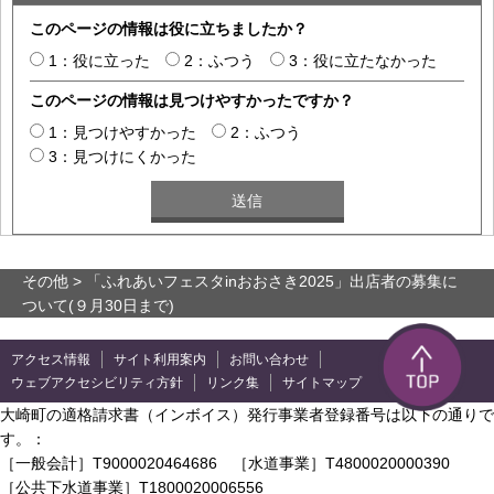
このページの情報は役に立ちましたか？
1：役に立った
2：ふつう
3：役に立たなかった
このページの情報は見つけやすかったですか？
1：見つけやすかった
2：ふつう
3：見つけにくかった
その他
> 「ふれあいフェスタinおおさき2025」出店者の募集に
ついて(９月30日まで)
アクセス情報
サイト利用案内
お問い合わせ
ウェブアクセシビリティ方針
リンク集
サイトマップ
大崎町の適格請求書（インボイス）発行事業者登録番号は以下の通りで
す。：
［一般会計］T9000020464686 ［水道事業］T4800020000390
［公共下水道事業］T1800020006556