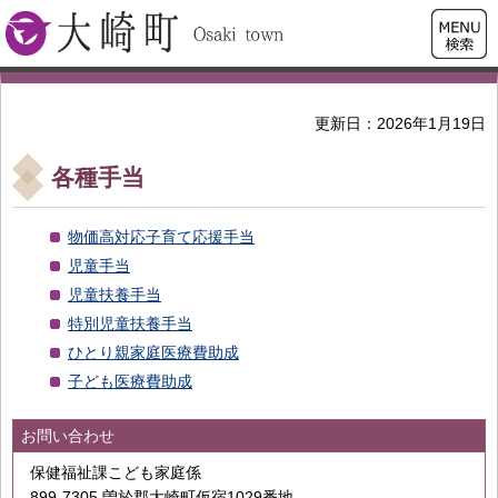
検索・
大崎町
共通メ
ニュー
更新日：2026年1月19日
各種手当
物価高対応子育て応援手当
児童手当
児童扶養手当
特別児童扶養手当
ひとり親家庭医療費助成
子ども医療費助成
お問い合わせ
保健福祉課こども家庭係
899-7305 曽於郡大崎町仮宿1029番地