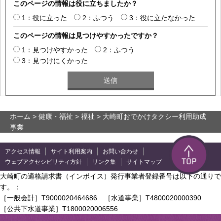
このページの情報は役に立ちましたか？
1：役に立った
2：ふつう
3：役に立たなかった
このページの情報は見つけやすかったですか？
1：見つけやすかった
2：ふつう
3：見つけにくかった
ホーム
>
健康・福祉
>
福祉
> 大崎町おでかけタクシー利用助成
事業
アクセス情報
サイト利用案内
お問い合わせ
ウェブアクセシビリティ方針
リンク集
サイトマップ
大崎町の適格請求書（インボイス）発行事業者登録番号は以下の通りで
す。：
［一般会計］T9000020464686 ［水道事業］T4800020000390
［公共下水道事業］T1800020006556