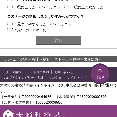
1：役に立った
2：ふつう
3：役に立たなかった
このページの情報は見つけやすかったですか？
1：見つけやすかった
2：ふつう
3：見つけにくかった
ホーム
>
健康・福祉
>
福祉
> ストーカー被害を未然に防ぐ
アクセス情報
サイト利用案内
お問い合わせ
ウェブアクセシビリティ方針
リンク集
サイトマップ
大崎町の適格請求書（インボイス）発行事業者登録番号は以下の通りで
す。：
［一般会計］T9000020464686 ［水道事業］T4800020000390
［公共下水道事業］T1800020006556