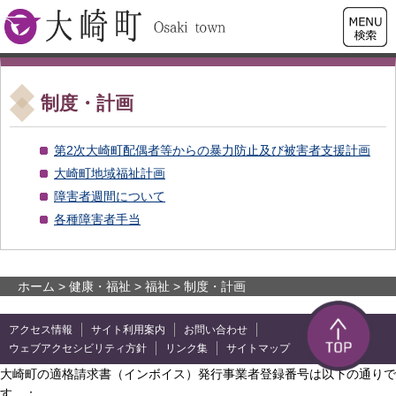
検索・
大崎町
共通メ
ニュー
制度・計画
第2次大崎町配偶者等からの暴力防止及び被害者支援計画
大崎町地域福祉計画
障害者週間について
各種障害者手当
ホーム
>
健康・福祉
>
福祉
> 制度・計画
アクセス情報
サイト利用案内
お問い合わせ
ウェブアクセシビリティ方針
リンク集
サイトマップ
大崎町の適格請求書（インボイス）発行事業者登録番号は以下の通りで
す。：