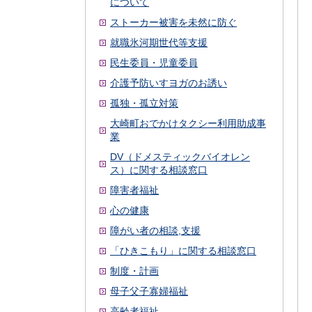
について
ストーカー被害を未然に防ぐ
就職氷河期世代等支援
民生委員・児童委員
介護予防いすヨガのお誘い
孤独・孤立対策
大崎町おでかけタクシー利用助成事
業
DV（ドメスティックバイオレン
ス）に関する相談窓口
障害者福祉
心の健康
障がい者の相談,支援
「ひきこもり」に関する相談窓口
制度・計画
母子父子寡婦福祉
高齢者福祉