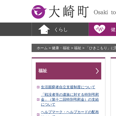
大崎町
くらし
健
ホーム
>
健康・福祉
>
福祉
> 「ひきこもり」に
福祉
生活困窮者自立支援制度について
「戦没者等の遺族に対する特別弔慰
金」（第十二回特別弔慰金）の支給
について
ヘルプマーク・ヘルプカードの配布