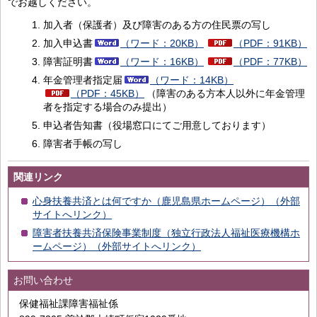
でお越しください。
加入者（保護者）及び障害のある方の住民票の写し
加入申込書
（ワード：20KB）
（PDF：91KB）
障害証明書
（ワード：16KB）
（PDF：77KB）
年金管理者指定届
（ワード：14KB）
（PDF：45KB）
（障害のある方本人以外に年金管理
者を指定する場合のみ提出）
申込者告知書（役場窓口にてご用意しております）
障害者手帳の写し
関連リンク
心身扶養共済とは何ですか（鹿児島県ホームページ）（外部
サイトへリンク）
障害者扶養共済保険事業制度（独立行政法人福祉医療機構ホ
ームページ）（外部サイトへリンク）
お問い合わせ
保健福祉課障害福祉係