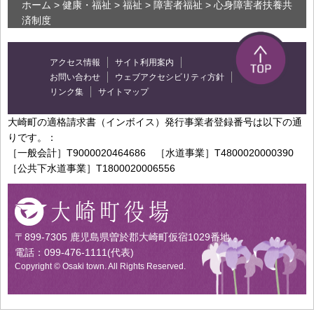
ホーム
>
健康・福祉
>
福祉
>
障害者福祉
> 心身障害者扶養共
済制度
アクセス情報
サイト利用案内
お問い合わせ
ウェブアクセシビリティ方針
リンク集
サイトマップ
大崎町の適格請求書（インボイス）発行事業者登録番号は以下の通
りです。：
［一般会計］T9000020464686 ［水道事業］T4800020000390
［公共下水道事業］T1800020006556
〒899-7305 鹿児島県曽於郡大崎町仮宿1029番地
電話：099-476-1111(代表)
Copyright © Osaki town. All Rights Reserved.