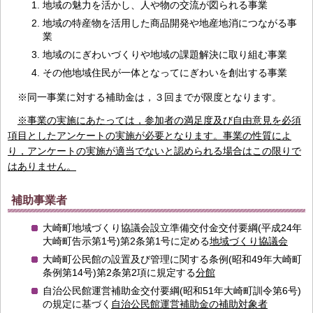
地域の魅力を活かし、人や物の交流が図られる事業
地域の特産物を活用した商品開発や地産地消につながる事
業
地域のにぎわいづくりや地域の課題解決に取り組む事業
その他地域住民が一体となってにぎわいを創出する事業
※同一事業に対する補助金は，３回までが限度となります。
※事業の実施にあたっては，参加者の満足度及び自由意見を必須
項目としたアンケートの実施が必要となります。事業の性質によ
り，アンケートの実施が適当でないと認められる場合はこの限りで
はありません。
補助事業者
大崎町地域づくり協議会設立準備交付金交付要綱(平成24年
大崎町告示第1号)第2条第1号に定める
地域づくり協議会
大崎町公民館の設置及び管理に関する条例(昭和49年大崎町
条例第14号)第2条第2項に規定する
分館
自治公民館運営補助金交付要綱(昭和51年大崎町訓令第6号)
の規定に基づく
自治公民館運営補助金の補助対象者