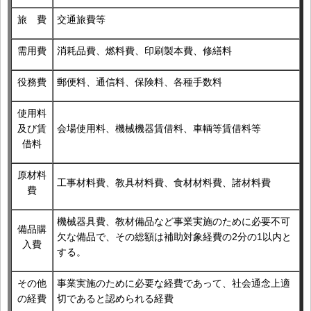
旅 費
交通旅費等
需用費
消耗品費、燃料費、印刷製本費、修繕料
役務費
郵便料、通信料、保険料、各種手数料
使用料
及び賃
会場使用料、機械機器賃借料、車輌等賃借料等
借料
原材料
工事材料費、教具材料費、食材材料費、諸材料費
費
機械器具費、教材備品など事業実施のために必要不可
備品購
欠な備品で、その総額は補助対象経費の2分の1以内と
入費
する。
その他
事業実施のために必要な経費であって、社会通念上適
の経費
切であると認められる経費