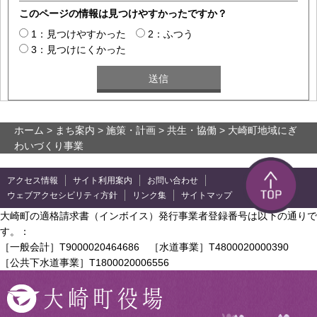
このページの情報は見つけやすかったですか？
1：見つけやすかった
2：ふつう
3：見つけにくかった
ホーム
>
まち案内
>
施策・計画
>
共生・協働
> 大崎町地域にぎ
わいづくり事業
アクセス情報
サイト利用案内
お問い合わせ
ウェブアクセシビリティ方針
リンク集
サイトマップ
大崎町の適格請求書（インボイス）発行事業者登録番号は以下の通りで
す。：
［一般会計］T9000020464686 ［水道事業］T4800020000390
［公共下水道事業］T1800020006556