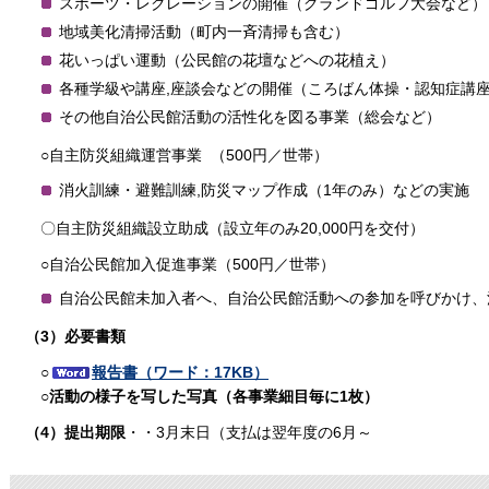
スポーツ・レクレーションの開催（グランドゴルフ大会など）
地域美化清掃活動（町内一斉清掃も含む）
花いっぱい運動（公民館の花壇などへの花植え）
各種学級や講座,座談会などの開催（ころばん体操・認知症講
その他自治公民館活動の活性化を図る事業（総会など）
○自主防災組織運営事業 （500円／世帯）
消火訓練・避難訓練,防災マップ作成（1年のみ）などの実施
〇自主防災組織設立助成（設立年のみ20,000円を交付）
○自治公民館加入促進事業（500円／世帯）
自治公民館未加入者へ、自治公民館活動への参加を呼びかけ、
（3）必要書類
○
報告書（ワード：17KB）
○活動の様子を写した写真（各事業細目毎に1枚）
（4）提出期限
・・3月末日（支払は翌年度の6月～