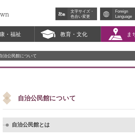
文字サイズ・
Foreign
色合い変更
Language
康・福祉
教育・文化
ま
 自治公民館について
自治公民館について
自治公民館とは