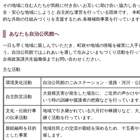
その地域に住む人たちが気軽に付き合い,お互いに助け合い,協力し合
全・安心な地域にしようと,自主的な運営を行っている団体です。 本
的な共助の仕組みづくりを支援するため,各種補助事業を行っています
あなたも自治公民館へ
一日も早く地域に親しんでいただき、町政や地域の情報を確実に入手
う。自治公民館ではふれあいを通して住みよいまちづくり活動を行っ
企画政策課共生協働係までお問い合わせください。
主な活動
環境美化活動
自治公民館のごみステーション・道路・河川・公
大規模災害が発生した場合に、ご近所の声かけや
自主防災活動
いう時の訓練や援護者の把握などを行っています
文化・伝統行事
地域で引き継がれている六月灯や棒踊りなど、大
の伝承活動
継ぐ活動を行っています。
親睦融和を目的
地域住民との交流や親睦を深めるため、十五夜や
とした事業
催します。