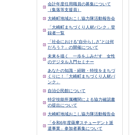
会計年度任用職員の募集について
（集落等支援員）
大崎町地域おこし協力隊活動報告会
「大崎町まちづくり人材バンク」登
録者一覧
「社会における“自分らしさ”とは何
だろう？」の開催について
未来を描く 一歩をふみだす 女性
のデジタル入門セミナー
あなたの知識・経験・特技をまちづ
くりに！「大崎町まちづくり人材バ
ンク」
自治公民館について
特定技能所属機関による協力確認書
の提出について
大崎町地域おこし協力隊活動報告会
「令和6年度薩摩スチューデント派
遣事業」参加者募集について