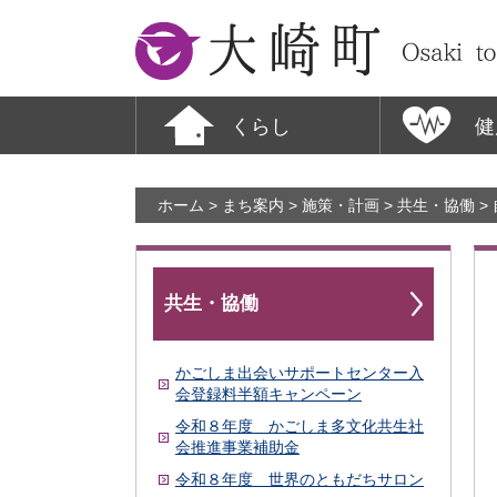
大崎町
くらし
健
ホーム
>
まち案内
>
施策・計画
>
共生・協働
>
共生・協働
かごしま出会いサポートセンター入
会登録料半額キャンペーン
令和８年度 かごしま多文化共生社
会推進事業補助金
令和８年度 世界のともだちサロン