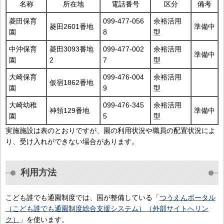
名称
所在地
電話番号
区分
備考
菱田保育
099-477-056
余裕活用
菱田2601番地
準備中
園
8
型
中沖保育
菱田3093番地
099-477-002
余裕活用
準備中
園
2
7
型
大崎保育
099-476-004
余裕活用
仮宿1862番地
園
9
型
大崎幼稚
099-476-345
余裕活用
神領129番地
準備中
園
5
型
実施施設は表のとおりですが、園の利用状況や職員の配置状況によ
り、受け入れができない場合があります。
利用方法
こども誰でも通園制度では、国が整備している「
つうえんポータル
（こども誰でも通園制度総合支援システム）（外部サイトへリン
ク）
」を使います。